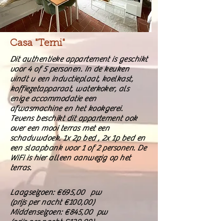
Casa "Terni"
Dit authentieke appartement is geschikt
voor 4 of 5 personen. In de keuken
vindt u een inductieplaat, koelkast,
koffiezetapparaat, waterkoker, als
enige accommodatie een
afwasmachine en het kookgerei.
Tevens beschikt dit appartement ook
over een mooi terras met een
schaduwdoek. 1x 2p bed , 2x 1p bed en
een slaapbank voor 1 of 2 personen. De
WiFi is hier alleen aanwezig op het
terras.
Laagseizoen: €695,00 pw
(prijs per nacht €100,00)
Middenseizoen: €845,00 pw