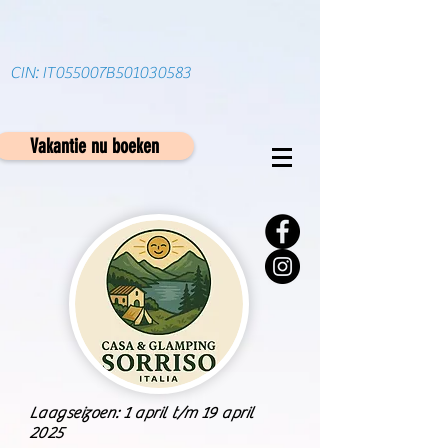
CIN: IT055007B501030583
Vakantie nu boeken
Laagseizoen: 1 april t/m 19 april
2025