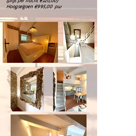
(prijs per nacht €120,00)
Hoogseizoen €995,00 pw